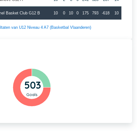
el Basket Club G12 B
10
0
10
0
175
793
-618
10
sultaten van U12 Niveau 4 A7 (Basketbal Vlaanderen)
503
Goals