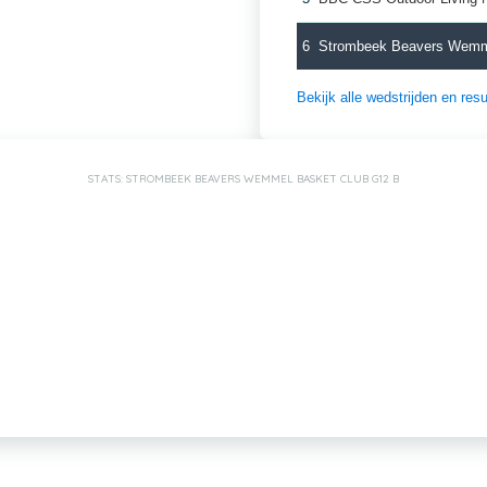
6
Strombeek Beavers Wemm
Bekijk alle wedstrijden en re
STATS: STROMBEEK BEAVERS WEMMEL BASKET CLUB G12 B