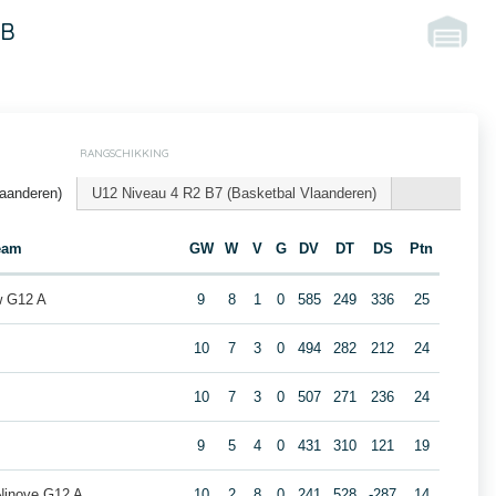
 B
RANGSCHIKKING
laanderen)
U12 Niveau 4 R2 B7 (Basketbal Vlaanderen)
eam
GW
W
V
G
DV
DT
DS
Ptn
w G12 A
9
8
1
0
585
249
336
25
10
7
3
0
494
282
212
24
10
7
3
0
507
271
236
24
9
5
4
0
431
310
121
19
Ninove G12 A
10
2
8
0
241
528
-287
14