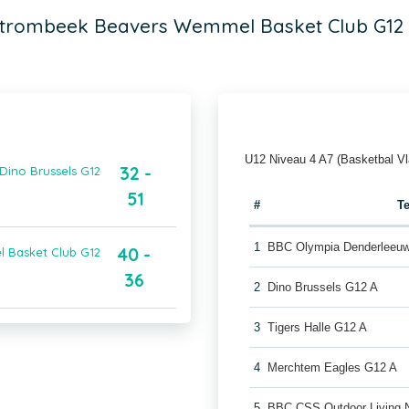
trombeek Beavers Wemmel Basket Club G12
U12 Niveau 4 A7 (Basketbal V
32 -
Dino Brussels G12
51
#
T
1
BBC Olympia Denderleeu
40 -
l Basket Club G12
36
2
Dino Brussels G12 A
3
Tigers Halle G12 A
4
Merchtem Eagles G12 A
5
BBC CSS Outdoor Living 