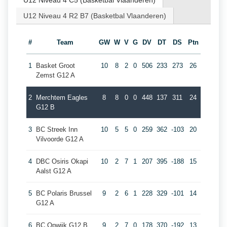
U12 Niveau 4 C5 (Basketbal Vlaanderen)
U12 Niveau 4 R2 B7 (Basketbal Vlaanderen)
#
Team
GW
W
V
G
DV
DT
DS
Ptn
1
Basket Groot
10
8
2
0
506
233
273
26
Zemst G12 A
2
Merchtem Eagles
8
8
0
0
448
137
311
24
G12 B
3
BC Streek Inn
10
5
5
0
259
362
-103
20
Vilvoorde G12 A
4
DBC Osiris Okapi
10
2
7
1
207
395
-188
15
Aalst G12 A
5
BC Polaris Brussel
9
2
6
1
228
329
-101
14
G12 A
6
BC Opwijk G12 B
9
2
7
0
178
370
-192
13