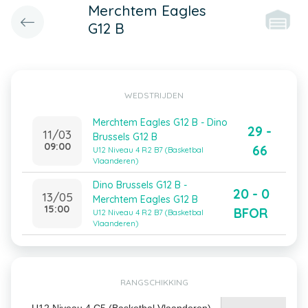
Merchtem Eagles
G12 B
WEDSTRIJDEN
Merchtem Eagles G12 B - Dino
29 -
11/03
Brussels G12 B
09:00
66
U12 Niveau 4 R2 B7 (Basketbal
Vlaanderen)
Dino Brussels G12 B -
20 - 0
13/05
Merchtem Eagles G12 B
15:00
BFOR
U12 Niveau 4 R2 B7 (Basketbal
Vlaanderen)
RANGSCHIKKING