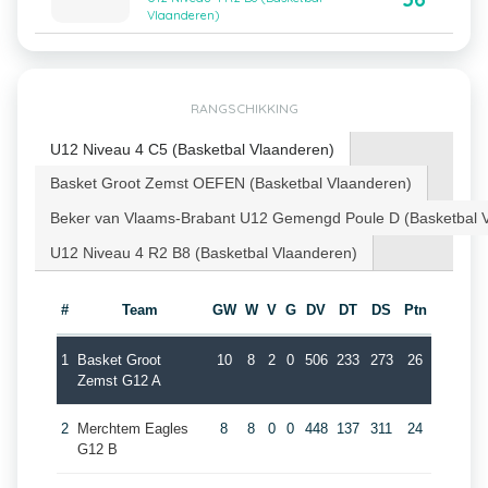
Vlaanderen)
RANGSCHIKKING
U12 Niveau 4 C5 (Basketbal Vlaanderen)
Basket Groot Zemst OEFEN (Basketbal Vlaanderen)
Beker van Vlaams-Brabant U12 Gemengd Poule D (Basketbal 
U12 Niveau 4 R2 B8 (Basketbal Vlaanderen)
#
Team
GW
W
V
G
DV
DT
DS
Ptn
1
Basket Groot
10
8
2
0
506
233
273
26
Zemst G12 A
2
Merchtem Eagles
8
8
0
0
448
137
311
24
G12 B