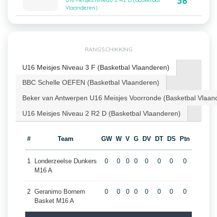
38
U16 Meisjes Niveau 2 R2 D (Basketbal
Vlaanderen)
RANGSCHIKKING
U16 Meisjes Niveau 3 F (Basketbal Vlaanderen)
BBC Schelle OEFEN (Basketbal Vlaanderen)
Beker van Antwerpen U16 Meisjes Voorronde (Basketbal Vlaan
U16 Meisjes Niveau 2 R2 D (Basketbal Vlaanderen)
#
Team
GW
W
V
G
DV
DT
DS
Ptn
1
Londerzeelse Dunkers
0
0
0
0
0
0
0
0
M16 A
2
Geranimo Bornem
0
0
0
0
0
0
0
0
Basket M16 A