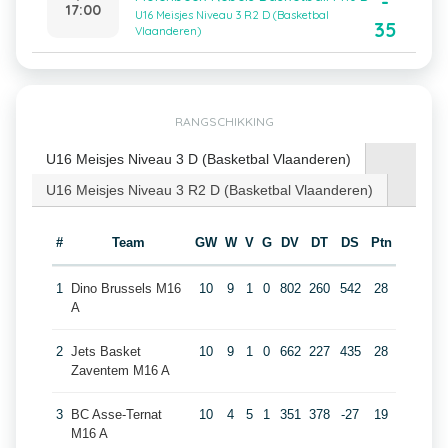
-
17:00
U16 Meisjes Niveau 3 R2 D (Basketbal
35
Vlaanderen)
RANGSCHIKKING
U16 Meisjes Niveau 3 D (Basketbal Vlaanderen)
U16 Meisjes Niveau 3 R2 D (Basketbal Vlaanderen)
#
Team
GW
W
V
G
DV
DT
DS
Ptn
1
Dino Brussels M16
10
9
1
0
802
260
542
28
A
2
Jets Basket
10
9
1
0
662
227
435
28
Zaventem M16 A
3
BC Asse-Ternat
10
4
5
1
351
378
-27
19
M16 A