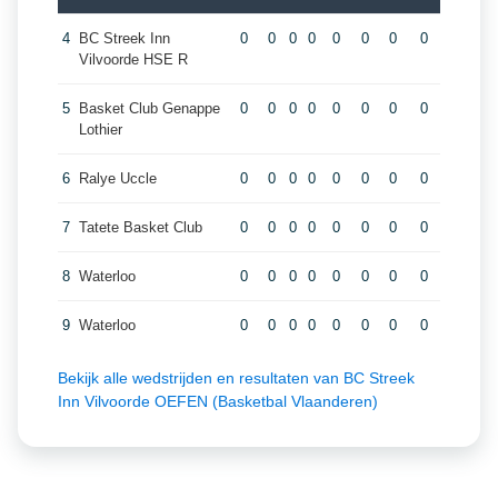
4
BC Streek Inn
0
0
0
0
0
0
0
0
Vilvoorde HSE R
5
Basket Club Genappe
0
0
0
0
0
0
0
0
Lothier
6
Ralye Uccle
0
0
0
0
0
0
0
0
7
Tatete Basket Club
0
0
0
0
0
0
0
0
8
Waterloo
0
0
0
0
0
0
0
0
9
Waterloo
0
0
0
0
0
0
0
0
Bekijk alle wedstrijden en resultaten van BC Streek
Inn Vilvoorde OEFEN (Basketbal Vlaanderen)