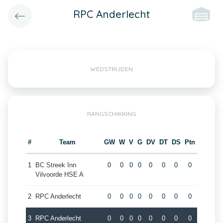
RPC Anderlecht
WEDSTRIJDEN
RANGSCHIKKING
#
Team
GW
W
V
G
DV
DT
DS
Ptn
1
BC Streek Inn
0
0
0
0
0
0
0
0
Vilvoorde HSE A
2
RPC Anderlecht
0
0
0
0
0
0
0
0
3
RPC Anderlecht
0
0
0
0
0
0
0
0