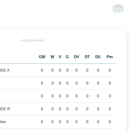
RANGSCHIKKING
m
GW
W
V
G
DV
DT
DS
Ptn
 HSE A
0
0
0
0
0
0
0
0
0
0
0
0
0
0
0
0
0
0
0
0
0
0
0
0
 HSE R
0
0
0
0
0
0
0
0
hier
0
0
0
0
0
0
0
0