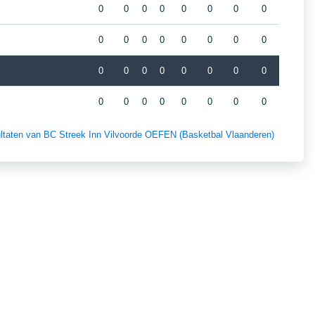
0
0
0
0
0
0
0
0
0
0
0
0
0
0
0
0
0
0
0
0
0
0
0
0
0
0
0
0
0
0
0
0
sultaten van BC Streek Inn Vilvoorde OEFEN (Basketbal Vlaanderen)