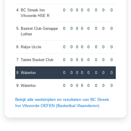
4
BC Streek Inn
0
0
0
0
0
0
0
0
Vilvoorde HSE R
5
Basket Club Genappe
0
0
0
0
0
0
0
0
Lothier
6
Ralye Uccle
0
0
0
0
0
0
0
0
7
Tatete Basket Club
0
0
0
0
0
0
0
0
8
Waterloo
0
0
0
0
0
0
0
0
9
Waterloo
0
0
0
0
0
0
0
0
Bekijk alle wedstrijden en resultaten van BC Streek
Inn Vilvoorde OEFEN (Basketbal Vlaanderen)