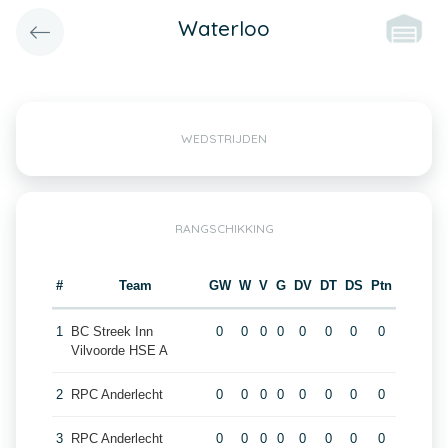
Waterloo
WEDSTRIJDEN
RANGSCHIKKING
#
Team
GW
W
V
G
DV
DT
DS
Ptn
1
BC Streek Inn
0
0
0
0
0
0
0
0
Vilvoorde HSE A
2
RPC Anderlecht
0
0
0
0
0
0
0
0
3
RPC Anderlecht
0
0
0
0
0
0
0
0