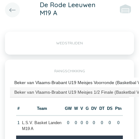
De Rode Leeuwen
M19 A
WEDSTRIJDEN
RANGSCHIKKING
Beker van Vlaams-Brabant U19 Meisjes Voorronde (Basketbal 
Beker van Vlaams-Brabant U19 Meisjes 1/2 Finale (Basketbal 
#
Team
GW
W
V
G
DV
DT
DS
Ptn
1
L.S.V. Basket Landen
0
0
0
0
0
0
0
0
M19 A