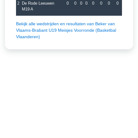
2
De Rode Leeuwen
0
0
0
0
0
0
0
0
M19 A
Bekijk alle wedstrijden en resultaten van Beker van
Vlaams-Brabant U19 Meisjes Voorronde (Basketbal
Vlaanderen)