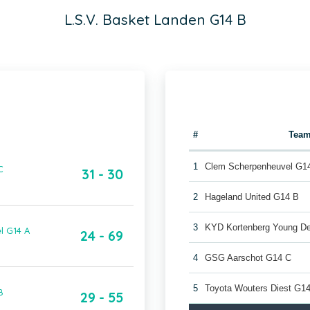
L.S.V. Basket Landen G14 B
#
Tea
1
Clem Scherpenheuvel G1
C
31 - 30
2
Hageland United G14 B
3
KYD Kortenberg Young De
l G14 A
24 - 69
4
GSG Aarschot G14 C
5
Toyota Wouters Diest G1
B
29 - 55