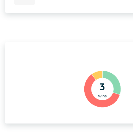
3
Wins