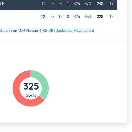
4 B
11
3
6
1
325
573
-248
17
12
0
12
0
325
653
-328
12
sultaten van U14 Niveau 4 R2 B8 (Basketbal Vlaanderen)
325
Goals