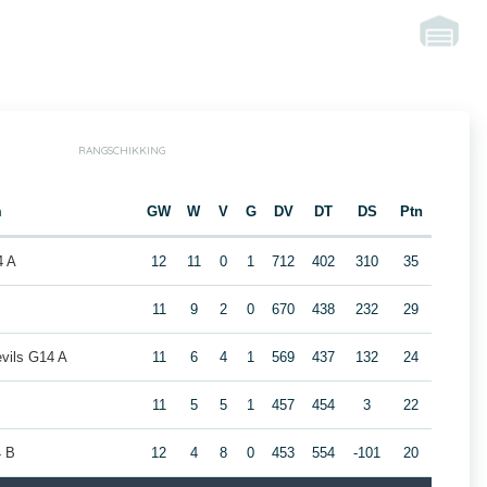
RANGSCHIKKING
m
GW
W
V
G
DV
DT
DS
Ptn
4 A
12
11
0
1
712
402
310
35
11
9
2
0
670
438
232
29
vils G14 A
11
6
4
1
569
437
132
24
11
5
5
1
457
454
3
22
4 B
12
4
8
0
453
554
-101
20