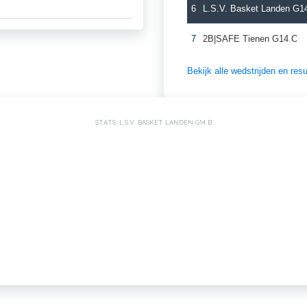
6
L.S.V. Basket Landen G1
7
2B|SAFE Tienen G14 C
Bekijk alle wedstrijden en re
STATS: L.S.V. BASKET LANDEN G14 B