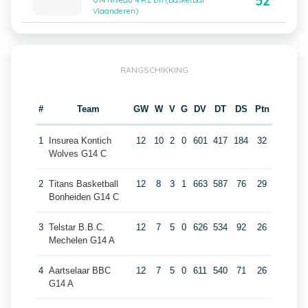
52
U14 Niveau 4 R2 B11 (Basketbal
Vlaanderen)
RANGSCHIKKING
#
Team
GW
W
V
G
DV
DT
DS
Ptn
1
Insurea Kontich
12
10
2
0
601
417
184
32
Wolves G14 C
2
Titans Basketball
12
8
3
1
663
587
76
29
Bonheiden G14 C
3
Telstar B.B.C.
12
7
5
0
626
534
92
26
Mechelen G14 A
4
Aartselaar BBC
12
7
5
0
611
540
71
26
G14 A