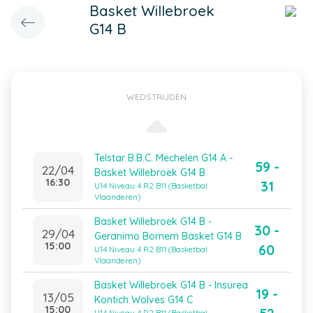
Basket Willebroek
G14 B
WEDSTRIJDEN
Telstar B.B.C. Mechelen G14 A -
59 -
22/04
Basket Willebroek G14 B
16:30
31
U14 Niveau 4 R2 B11 (Basketbal
Vlaanderen)
Basket Willebroek G14 B -
30 -
29/04
Geranimo Bornem Basket G14 B
15:00
60
U14 Niveau 4 R2 B11 (Basketbal
Vlaanderen)
Basket Willebroek G14 B - Insurea
19 -
13/05
Kontich Wolves G14 C
15:00