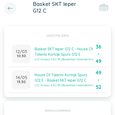
Basket SKT Ieper
G12 C
WEDSTRIJDEN
36
Basket SKT Ieper G12 C - House Of
12/03
-
Talents Kortrijk Spurs G12 E
10:30
U12 Niveau 4 R2 B1 (Basketbal Vlaanderen)
49
49
House Of Talents Kortrijk Spurs
14/05
-
G12 E - Basket SKT Ieper G12 C
13:30
U12 Niveau 4 R2 B1 (Basketbal Vlaanderen)
52
RANGSCHIKKING