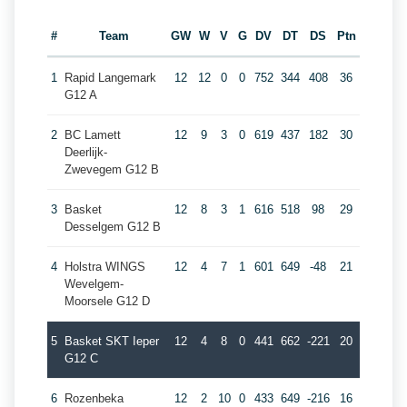
#
Team
GW
W
V
G
DV
DT
DS
Ptn
1
Rapid Langemark
12
12
0
0
752
344
408
36
G12 A
2
BC Lamett
12
9
3
0
619
437
182
30
Deerlijk-
Zwevegem G12 B
3
Basket
12
8
3
1
616
518
98
29
Desselgem G12 B
4
Holstra WINGS
12
4
7
1
601
649
-48
21
Wevelgem-
Moorsele G12 D
5
Basket SKT Ieper
12
4
8
0
441
662
-221
20
G12 C
6
Rozenbeka
12
2
10
0
433
649
-216
16