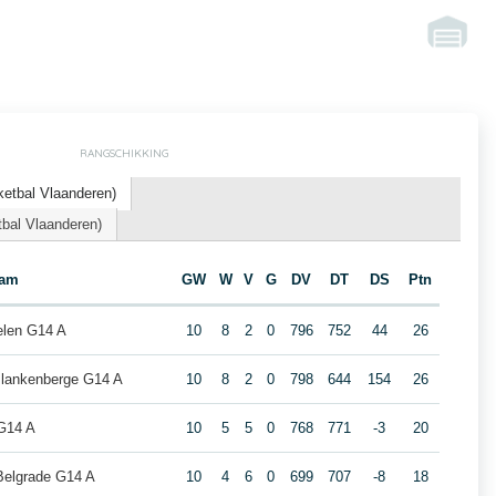
RANGSCHIKKING
etbal Vlaanderen)
bal Vlaanderen)
eam
GW
W
V
G
DV
DT
DS
Ptn
len G14 A
10
8
2
0
796
752
44
26
Blankenberge G14 A
10
8
2
0
798
644
154
26
 G14 A
10
5
5
0
768
771
-3
20
elgrade G14 A
10
4
6
0
699
707
-8
18