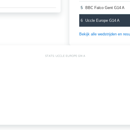
5
BBC Falco Gent G14 A
6
Uccle Europe G14 A
Bekijk alle wedstrijden en re
STATS: UCCLE EUROPE G14 A