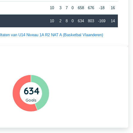
10
3
7
0
658
676
-18
16
10
2
8
0
634
803
-169
14
sultaten van U14 Niveau 1A R2 NAT A (Basketbal Vlaanderen)
634
Goals