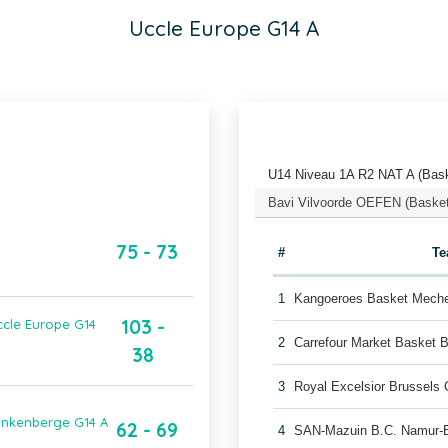
Uccle Europe G14 A
U14 Niveau 1A R2 NAT A (Bask
Bavi Vilvoorde OEFEN (Basket
75 - 73
#
T
1
Kangoeroes Basket Meche
103 -
ccle Europe G14
2
Carrefour Market Basket 
38
3
Royal Excelsior Brussels
lankenberge G14 A
62 - 69
4
SAN-Mazuin B.C. Namur-B