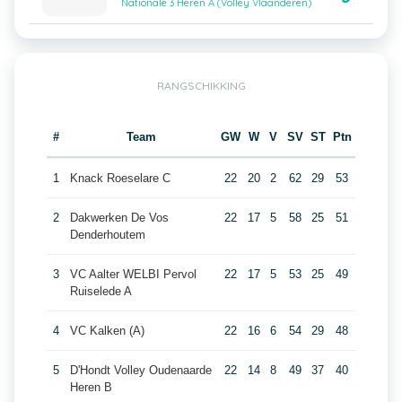
Nationale 3 Heren A (Volley Vlaanderen)
RANGSCHIKKING
#
Team
GW
W
V
SV
ST
Ptn
1
Knack Roeselare C
22
20
2
62
29
53
2
Dakwerken De Vos
22
17
5
58
25
51
Denderhoutem
3
VC Aalter WELBI Pervol
22
17
5
53
25
49
Ruiselede A
4
VC Kalken (A)
22
16
6
54
29
48
5
D'Hondt Volley Oudenaarde
22
14
8
49
37
40
Heren B