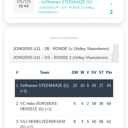
05/05
- Griffoenen STEENHUIZE (G)
-
10:45
JONGENS U11 - 3/3 - RONDE 2 (Volley
2
Vlaanderen)
RANGSCHIKKING
JONGENS U11 - 2B - RONDE 1c (Volley Vlaanderen)
JONGENS U11 - 3/3 - RONDE 2 (Volley Vlaanderen)
#
Team
GW
W
V
SV
ST
Ptn
1
Griffoenen STEENHUIZE (G)
10
10
0
93
27
93
(+1)
2
VC Hebo BORSBEKE-
6
4
2
58
38
69
HERZELE (G) (+1)
3
SSJ HEMELVEERDEGEM
8
3
5
50
58
62
(G) (+1)