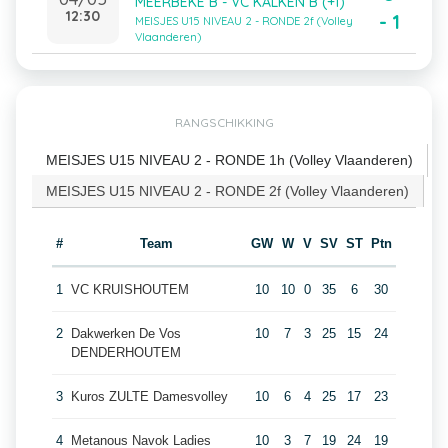
MEERBEKE B - VC KALKEN B (+1)
12:30
- 1
MEISJES U15 NIVEAU 2 - RONDE 2f (Volley
Vlaanderen)
RANGSCHIKKING
MEISJES U15 NIVEAU 2 - RONDE 1h (Volley Vlaanderen)
MEISJES U15 NIVEAU 2 - RONDE 2f (Volley Vlaanderen)
#
Team
GW
W
V
SV
ST
Ptn
1
VC KRUISHOUTEM
10
10
0
35
6
30
2
Dakwerken De Vos
10
7
3
25
15
24
DENDERHOUTEM
3
Kuros ZULTE Damesvolley
10
6
4
25
17
23
4
Metanous Navok Ladies
10
3
7
19
24
19