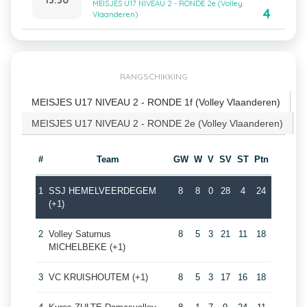
MEISJES U17 NIVEAU 2 - RONDE 2e (Volley
4
Vlaanderen)
RANGSCHIKKING
MEISJES U17 NIVEAU 2 - RONDE 1f (Volley Vlaanderen)
MEISJES U17 NIVEAU 2 - RONDE 2e (Volley Vlaanderen)
#
Team
GW
W
V
SV
ST
Ptn
1
SSJ HEMELVEERDEGEM
8
8
0
28
4
24
(+1)
2
Volley Saturnus
8
5
3
21
11
18
MICHELBEKE (+1)
3
VC KRUISHOUTEM (+1)
8
5
3
17
16
18