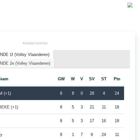
RANGSCHIKKING
E 1f (Volley Vlaanderen)
DE 2e (Volley Vlaanderen)
Team
GW
W
V
SV
ST
Ptn
 (+1)
8
8
0
28
4
24
BEKE (+1)
8
5
3
21
11
18
8
5
3
17
16
18
ey
8
1
7
9
24
11