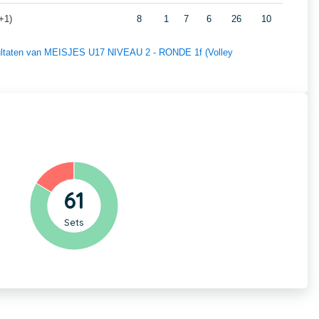
+1)
8
1
7
6
26
10
esultaten van MEISJES U17 NIVEAU 2 - RONDE 1f (Volley
61
Sets