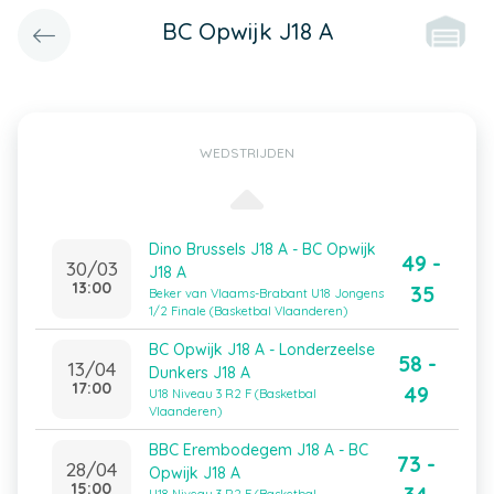
BC Opwijk J18 A
WEDSTRIJDEN
Dino Brussels J18 A - BC Opwijk
49 -
30/03
J18 A
13:00
35
Beker van Vlaams-Brabant U18 Jongens
1/2 Finale (Basketbal Vlaanderen)
BC Opwijk J18 A - Londerzeelse
58 -
13/04
Dunkers J18 A
17:00
49
U18 Niveau 3 R2 F (Basketbal
Vlaanderen)
BBC Erembodegem J18 A - BC
73 -
28/04
Opwijk J18 A
15:00