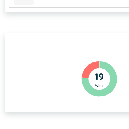
19
Wins