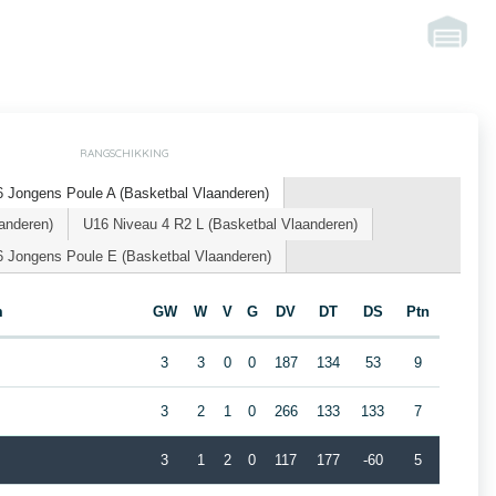
RANGSCHIKKING
 Jongens Poule A (Basketbal Vlaanderen)
anderen)
U16 Niveau 4 R2 L (Basketbal Vlaanderen)
 Jongens Poule E (Basketbal Vlaanderen)
m
GW
W
V
G
DV
DT
DS
Ptn
3
3
0
0
187
134
53
9
3
2
1
0
266
133
133
7
3
1
2
0
117
177
-60
5