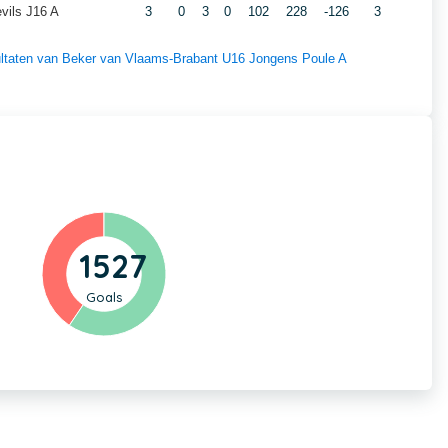
vils J16 A
3
0
3
0
102
228
-126
3
esultaten van Beker van Vlaams-Brabant U16 Jongens Poule A
1527
Goals