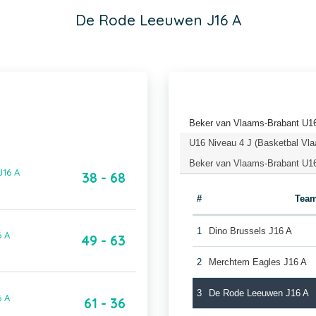
De Rode Leeuwen J16 A
Beker van Vlaams-Brabant U16
U16 Niveau 4 J (Basketbal Vla
Beker van Vlaams-Brabant U16
J16 A
38 - 68
#
Tea
1
Dino Brussels J16 A
6 A
49 - 63
2
Merchtem Eagles J16 A
3
De Rode Leeuwen J16 A
6 A
61 - 36