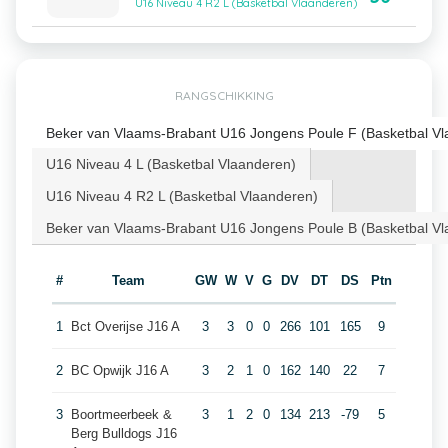
U16 Niveau 4 R2 L (Basketbal Vlaanderen)
RANGSCHIKKING
Beker van Vlaams-Brabant U16 Jongens Poule F (Basketbal Vl
U16 Niveau 4 L (Basketbal Vlaanderen)
U16 Niveau 4 R2 L (Basketbal Vlaanderen)
Beker van Vlaams-Brabant U16 Jongens Poule B (Basketbal Vl
#
Team
GW
W
V
G
DV
DT
DS
Ptn
1
Bct Overijse J16 A
3
3
0
0
266
101
165
9
2
BC Opwijk J16 A
3
2
1
0
162
140
22
7
3
Boortmeerbeek &
3
1
2
0
134
213
-79
5
Berg Bulldogs J16