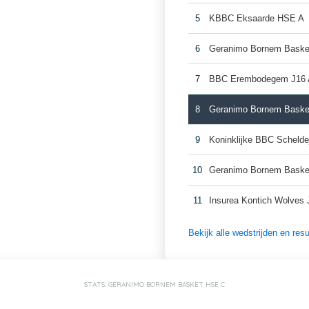
5
KBBC Eksaarde HSE A
6
Geranimo Bornem Baske
7
BBC Erembodegem J16 
8
Geranimo Bornem Bask
9
Koninklijke BBC Scheld
10
Geranimo Bornem Baske
11
Insurea Kontich Wolves 
Bekijk alle wedstrijden en r
STATS: GERANIMO BORNEM BASKET HSE C