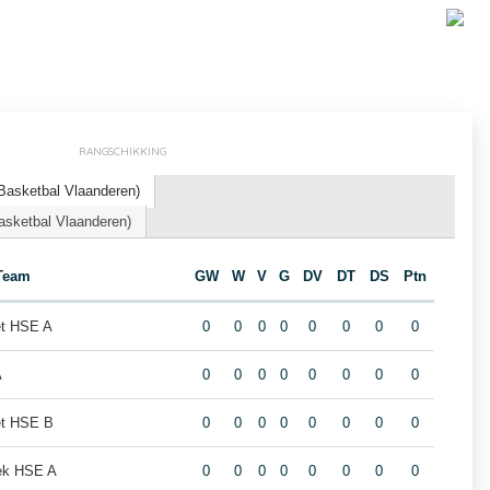
RANGSCHIKKING
asketbal Vlaanderen)
asketbal Vlaanderen)
Team
GW
W
V
G
DV
DT
DS
Ptn
t HSE A
0
0
0
0
0
0
0
0
A
0
0
0
0
0
0
0
0
et HSE B
0
0
0
0
0
0
0
0
eek HSE A
0
0
0
0
0
0
0
0