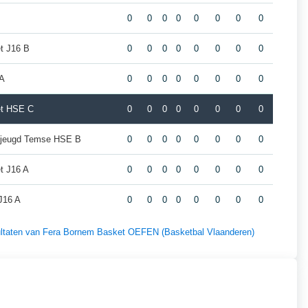
0
0
0
0
0
0
0
0
t J16 B
0
0
0
0
0
0
0
0
A
0
0
0
0
0
0
0
0
et HSE C
0
0
0
0
0
0
0
0
ejeugd Temse HSE B
0
0
0
0
0
0
0
0
t J16 A
0
0
0
0
0
0
0
0
J16 A
0
0
0
0
0
0
0
0
esultaten van Fera Bornem Basket OEFEN (Basketbal Vlaanderen)