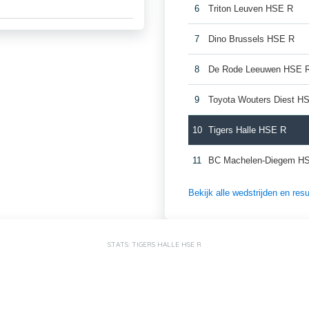
6
Triton Leuven HSE R
7
Dino Brussels HSE R
8
De Rode Leeuwen HSE 
9
Toyota Wouters Diest H
10
Tigers Halle HSE R
11
BC Machelen-Diegem H
Bekijk alle wedstrijden en re
STATS: TIGERS HALLE HSE R