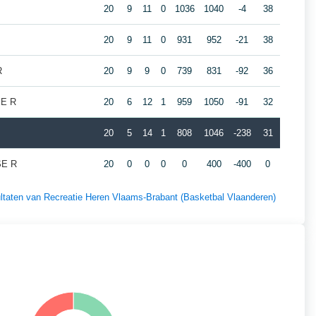
20
9
11
0
1036
1040
-4
38
20
9
11
0
931
952
-21
38
R
20
9
9
0
739
831
-92
36
SE R
20
6
12
1
959
1050
-91
32
20
5
14
1
808
1046
-238
31
SE R
20
0
0
0
0
400
-400
0
sultaten van Recreatie Heren Vlaams-Brabant (Basketbal Vlaanderen)