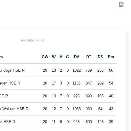
RANGSCHIKKING
am
GW
W
V
G
DV
DT
DS
Ptn
ulldogs HSE R
20
18
2
0
1022
759
263
56
ergen HSE R
20
17
3
0
1136
847
289
54
HSE R
20
13
7
0
995
890
105
46
s-Woluwe HSE R
20
12
7
0
1033
969
64
43
ars HSE R
20
11
6
0
925
800
125
39