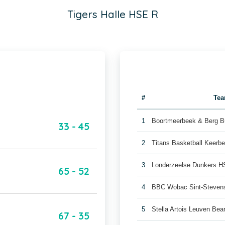
Tigers Halle HSE R
#
Te
1
Boortmeerbeek & Berg B
33 - 45
2
Titans Basketball Keerb
3
Londerzeelse Dunkers 
65 - 52
4
BBC Wobac Sint-Steven
5
Stella Artois Leuven Be
67 - 35