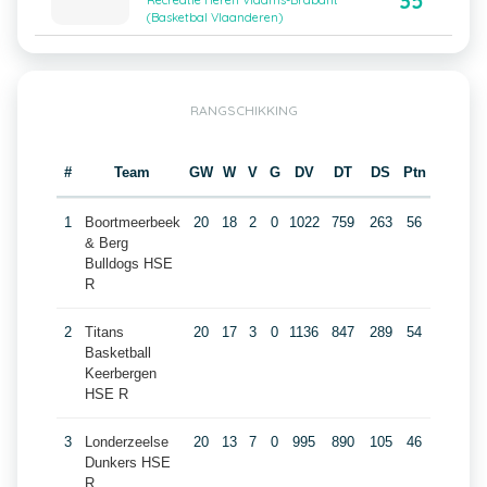
35
Recreatie Heren Vlaams-Brabant
(Basketbal Vlaanderen)
RANGSCHIKKING
#
Team
GW
W
V
G
DV
DT
DS
Ptn
1
Boortmeerbeek
20
18
2
0
1022
759
263
56
& Berg
Bulldogs HSE
R
2
Titans
20
17
3
0
1136
847
289
54
Basketball
Keerbergen
HSE R
3
Londerzeelse
20
13
7
0
995
890
105
46
Dunkers HSE
R