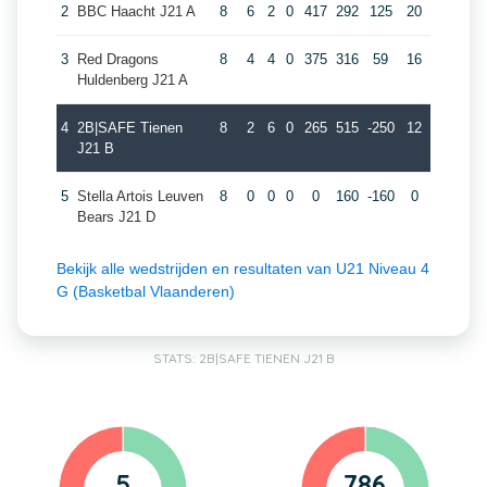
2
BBC Haacht J21 A
8
6
2
0
417
292
125
20
3
Red Dragons
8
4
4
0
375
316
59
16
Huldenberg J21 A
4
2B|SAFE Tienen
8
2
6
0
265
515
-250
12
J21 B
5
Stella Artois Leuven
8
0
0
0
0
160
-160
0
Bears J21 D
Bekijk alle wedstrijden en resultaten van U21 Niveau 4
G (Basketbal Vlaanderen)
STATS: 2B|SAFE TIENEN J21 B
5
786