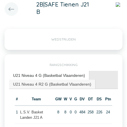
2B|SAFE Tienen J21
B
WEDSTRIJDEN
RANGSCHIKKING
U21 Niveau 4 G (Basketbal Vlaanderen)
U21 Niveau 4 R2 G (Basketbal Vlaanderen)
#
Team
GW
W
V
G
DV
DT
DS
Ptn
1
L.S.V. Basket
8
8
0
0
484
258
226
24
Landen J21 A