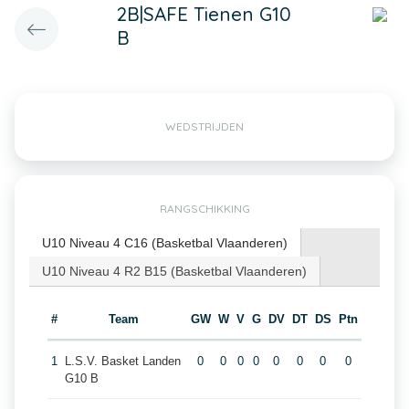
2B|SAFE Tienen G10
B
WEDSTRIJDEN
RANGSCHIKKING
U10 Niveau 4 C16 (Basketbal Vlaanderen)
U10 Niveau 4 R2 B15 (Basketbal Vlaanderen)
#
Team
GW
W
V
G
DV
DT
DS
Ptn
1
L.S.V. Basket Landen
0
0
0
0
0
0
0
0
G10 B