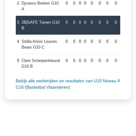
2
Dynamo Bertem G10
0
0
0
0
0
0
0
0
A
3
2B|SAFE Tienen G10
0
0
0
0
0
0
0
0
B
4
Stella Artois Leuven
0
0
0
0
0
0
0
0
Bears G10 C
5
Clem Scherpenheuvel
0
0
0
0
0
0
0
0
G10 B
Bekijk alle wedstrijden en resultaten van U10 Niveau 4
C16 (Basketbal Vlaanderen)