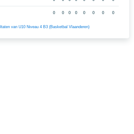
0
0
0
0
0
0
0
0
sultaten van U10 Niveau 4 B3 (Basketbal Vlaanderen)