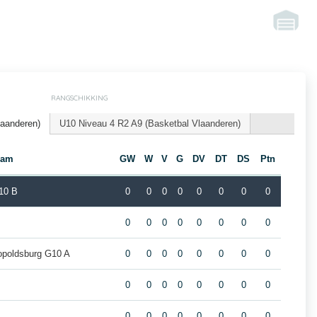
RANGSCHIKKING
laanderen)
U10 Niveau 4 R2 A9 (Basketbal Vlaanderen)
eam
GW
W
V
G
DV
DT
DS
Ptn
10 B
0
0
0
0
0
0
0
0
0
0
0
0
0
0
0
0
opoldsburg G10 A
0
0
0
0
0
0
0
0
0
0
0
0
0
0
0
0
0
0
0
0
0
0
0
0