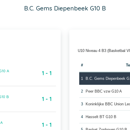
B.C. Gems Diepenbeek G10 B
U10 Niveau 4 B3 (Basketbal V
#
T
G10 A
1 - 1
1
B.C. Gems Diepenbeek G
2
Peer BBC vzw G10 A
G10 B
1 - 1
3
Koninklijke BBC Union Le
4
Hasselt BT G10 B
 A
1 - 1
5
Basket Zonhoven G10 B