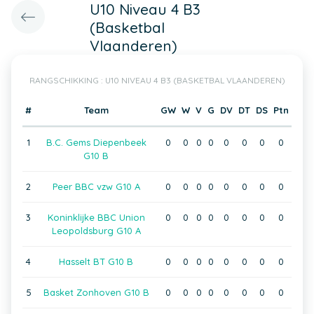
U10 Niveau 4 B3
(Basketbal
Vlaanderen)
RANGSCHIKKING : U10 NIVEAU 4 B3 (BASKETBAL VLAANDEREN)
#
Team
GW
W
V
G
DV
DT
DS
Ptn
1
B.C. Gems Diepenbeek
0
0
0
0
0
0
0
0
G10 B
2
Peer BBC vzw G10 A
0
0
0
0
0
0
0
0
3
Koninklijke BBC Union
0
0
0
0
0
0
0
0
Leopoldsburg G10 A
4
Hasselt BT G10 B
0
0
0
0
0
0
0
0
5
Basket Zonhoven G10 B
0
0
0
0
0
0
0
0