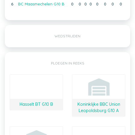
6
BC Maasmechelen G10 B
0
0
0
0
0
0
0
0
WEDSTRIJDEN
PLOEGEN IN REEKS
Hasselt BT G10 B
Koninklijke BBC Union
Leopoldsburg G10 A