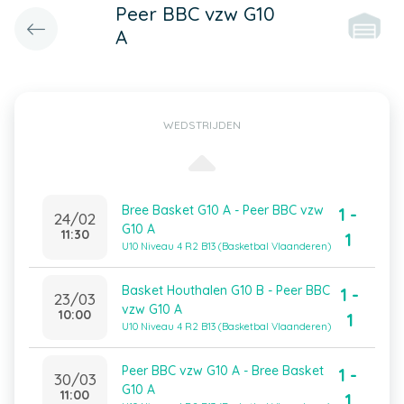
Peer BBC vzw G10
A
WEDSTRIJDEN
Bree Basket G10 A - Peer BBC vzw
1 -
24/02
G10 A
11:30
1
U10 Niveau 4 R2 B13 (Basketbal Vlaanderen)
Basket Houthalen G10 B - Peer BBC
1 -
23/03
vzw G10 A
10:00
1
U10 Niveau 4 R2 B13 (Basketbal Vlaanderen)
Peer BBC vzw G10 A - Bree Basket
1 -
30/03
G10 A
11:00
1