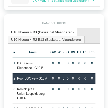
U10 Niveau 4 R2 B13 (Basketbal Vlaanderen)
RANGSCHIKKING
U10 Niveau 4 B3 (Basketbal Vlaanderen)
U10 Niveau 4 R2 B13 (Basketbal Vlaanderen)
#
Team
GW
W
V
G
DV
DT
DS
Ptn
1
B.C. Gems
0
0
0
0
0
0
0
0
Diepenbeek G10 B
2
Peer BBC vzw G10 A
0
0
0
0
0
0
0
0
3
Koninklijke BBC
0
0
0
0
0
0
0
0
Union Leopoldsburg
G10 A