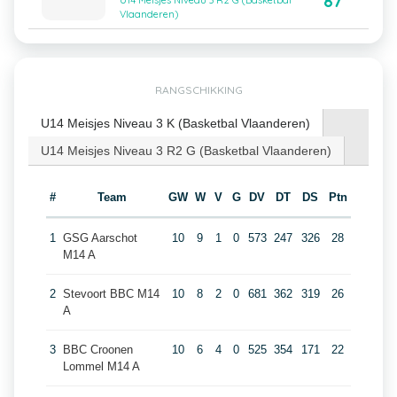
87
U14 Meisjes Niveau 3 R2 G (Basketbal
Vlaanderen)
RANGSCHIKKING
U14 Meisjes Niveau 3 K (Basketbal Vlaanderen)
U14 Meisjes Niveau 3 R2 G (Basketbal Vlaanderen)
#
Team
GW
W
V
G
DV
DT
DS
Ptn
1
GSG Aarschot
10
9
1
0
573
247
326
28
M14 A
2
Stevoort BBC M14
10
8
2
0
681
362
319
26
A
3
BBC Croonen
10
6
4
0
525
354
171
22
Lommel M14 A