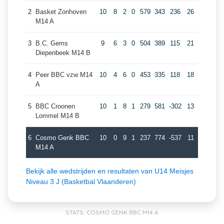
2
Basket Zonhoven
10
8
2
0
579
343
236
26
M14 A
3
B.C. Gems
9
6
3
0
504
389
115
21
Diepenbeek M14 B
4
Peer BBC vzw M14
10
4
6
0
453
335
118
18
A
5
BBC Croonen
10
1
8
1
279
581
-302
13
Lommel M14 B
6
Cosmo Genk BBC
10
0
9
1
237
774
-537
11
M14 A
Bekijk alle wedstrijden en resultaten van U14 Meisjes
Niveau 3 J (Basketbal Vlaanderen)
STATS: COSMO GENK BBC M14 A