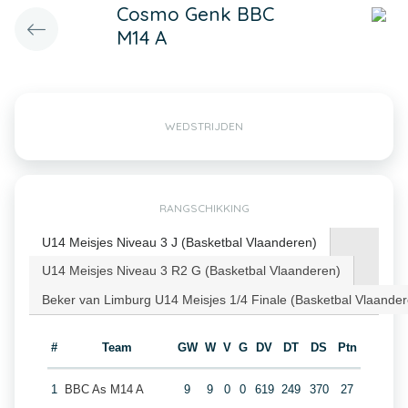
Cosmo Genk BBC
M14 A
WEDSTRIJDEN
RANGSCHIKKING
U14 Meisjes Niveau 3 J (Basketbal Vlaanderen)
U14 Meisjes Niveau 3 R2 G (Basketbal Vlaanderen)
Beker van Limburg U14 Meisjes 1/4 Finale (Basketbal Vlaander
#
Team
GW
W
V
G
DV
DT
DS
Ptn
1
BBC As M14 A
9
9
0
0
619
249
370
27