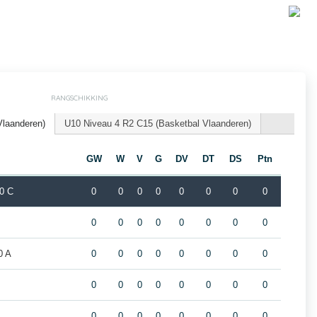
RANGSCHIKKING
Vlaanderen)
U10 Niveau 4 R2 C15 (Basketbal Vlaanderen)
GW
W
V
G
DV
DT
DS
Ptn
0 C
0
0
0
0
0
0
0
0
0
0
0
0
0
0
0
0
0 A
0
0
0
0
0
0
0
0
0
0
0
0
0
0
0
0
0
0
0
0
0
0
0
0