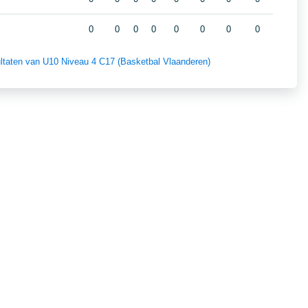
0
0
0
0
0
0
0
0
sultaten van U10 Niveau 4 C17 (Basketbal Vlaanderen)