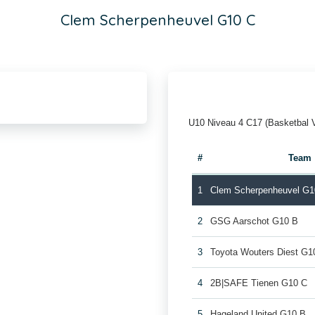
Clem Scherpenheuvel G10 C
U10 Niveau 4 C17 (Basketbal 
#
Team
1
Clem Scherpenheuvel G1
2
GSG Aarschot G10 B
3
Toyota Wouters Diest G1
4
2B|SAFE Tienen G10 C
5
Hageland United G10 B