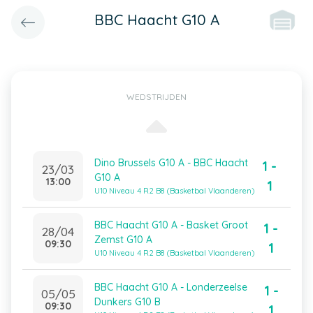
BBC Haacht G10 A
WEDSTRIJDEN
Dino Brussels G10 A - BBC Haacht
1 -
23/03
G10 A
13:00
1
U10 Niveau 4 R2 B8 (Basketbal Vlaanderen)
BBC Haacht G10 A - Basket Groot
1 -
28/04
Zemst G10 A
09:30
1
U10 Niveau 4 R2 B8 (Basketbal Vlaanderen)
BBC Haacht G10 A - Londerzeelse
1 -
05/05
Dunkers G10 B
09:30
1