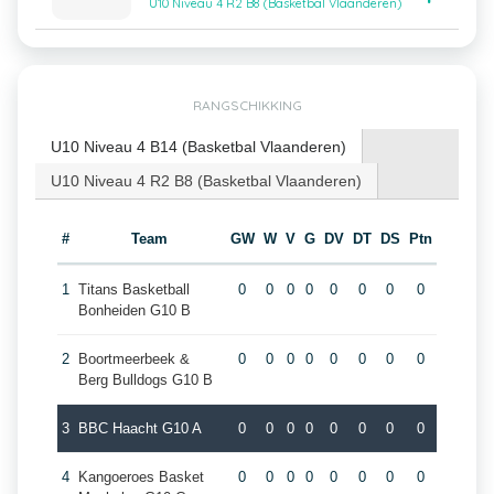
U10 Niveau 4 R2 B8 (Basketbal Vlaanderen)
RANGSCHIKKING
U10 Niveau 4 B14 (Basketbal Vlaanderen)
U10 Niveau 4 R2 B8 (Basketbal Vlaanderen)
#
Team
GW
W
V
G
DV
DT
DS
Ptn
1
Titans Basketball
0
0
0
0
0
0
0
0
Bonheiden G10 B
2
Boortmeerbeek &
0
0
0
0
0
0
0
0
Berg Bulldogs G10 B
3
BBC Haacht G10 A
0
0
0
0
0
0
0
0
4
Kangoeroes Basket
0
0
0
0
0
0
0
0