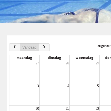
augustu
Vandaag
maandag
dinsdag
woensdag
do
27
28
29
3
4
5
10
11
12