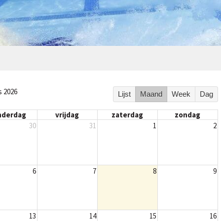
s 2026
Lijst
Maand
Week
Dag
nderdag
vrijdag
zaterdag
zondag
30
31
1
2
6
7
8
9
13
14
15
16