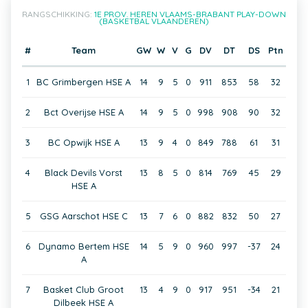
RANGSCHIKKING:
1E PROV. HEREN VLAAMS-BRABANT PLAY-DOWN
(BASKETBAL VLAANDEREN)
#
Team
GW
W
V
G
DV
DT
DS
Ptn
1
BC Grimbergen HSE A
14
9
5
0
911
853
58
32
2
Bct Overijse HSE A
14
9
5
0
998
908
90
32
3
BC Opwijk HSE A
13
9
4
0
849
788
61
31
4
Black Devils Vorst
13
8
5
0
814
769
45
29
HSE A
5
GSG Aarschot HSE C
13
7
6
0
882
832
50
27
6
Dynamo Bertem HSE
14
5
9
0
960
997
-37
24
A
7
Basket Club Groot
13
4
9
0
917
951
-34
21
Dilbeek HSE A