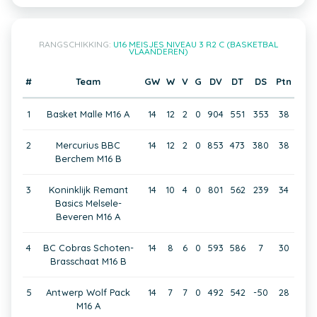
RANGSCHIKKING:
U16 MEISJES NIVEAU 3 R2 C (BASKETBAL
VLAANDEREN)
#
Team
GW
W
V
G
DV
DT
DS
Ptn
1
Basket Malle M16 A
14
12
2
0
904
551
353
38
2
Mercurius BBC
14
12
2
0
853
473
380
38
Berchem M16 B
3
Koninklijk Remant
14
10
4
0
801
562
239
34
Basics Melsele-
Beveren M16 A
4
BC Cobras Schoten-
14
8
6
0
593
586
7
30
Brasschaat M16 B
5
Antwerp Wolf Pack
14
7
7
0
492
542
-50
28
M16 A