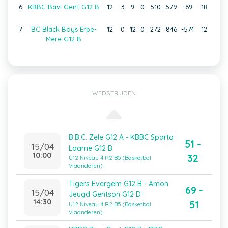
6
KBBC Bavi Gent G12 B
12
3
9
0
510
579
-69
18
7
BC Black Boys Erpe-
12
0
12
0
272
846
-574
12
Mere G12 B
WEDSTRIJDEN
B.B.C. Zele G12 A - KBBC Sparta
51 -
15/04
Laarne G12 B
10:00
32
U12 Niveau 4 R2 B5 (Basketbal
Vlaanderen)
Tigers Evergem G12 B - Amon
69 -
15/04
Jeugd Gentson G12 D
14:30
51
U12 Niveau 4 R2 B5 (Basketbal
Vlaanderen)