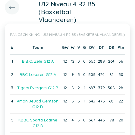
U12 Niveau 4 R2 B5
(Basketbal
Vlaanderen)
RANGSCHIKKING : U12 NIVEAU 4 R2 B5 (BASKETBAL VLAANDEREN)
#
Team
GW
W
V
G
DV
DT
DS
Ptn
1
B.B.C. Zele G12 A
12
12
0
0
553
289
264
36
2
BBC Lokeren G12 A
12
9
3
0
505
424
81
30
3
Tigers Evergem G12 B
12
8
2
1
687
379
308
28
4
Amon Jeugd Gentson
12
5
5
1
543
475
68
22
G12 D
5
KBBC Sparta Laarne
12
4
8
0
367
445
-78
20
G12 B