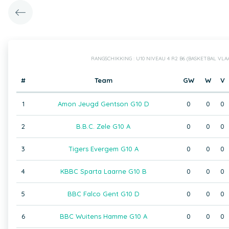
RANGSCHIKKING : U10 NIVEAU 4 R2 B6 (BASKETBAL VL
#
Team
GW
W
V
1
Amon Jeugd Gentson G10 D
0
0
0
2
B.B.C. Zele G10 A
0
0
0
3
Tigers Evergem G10 A
0
0
0
4
KBBC Sparta Laarne G10 B
0
0
0
5
BBC Falco Gent G10 D
0
0
0
6
BBC Wuitens Hamme G10 A
0
0
0