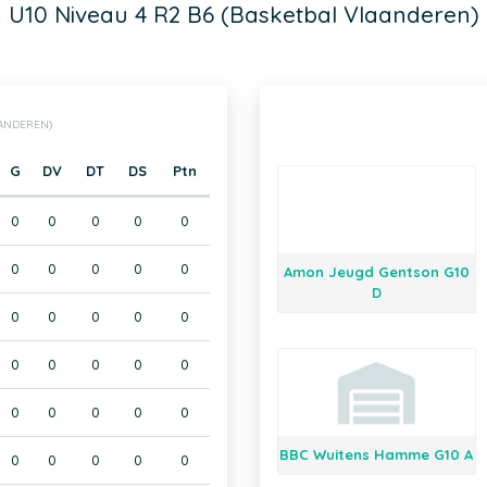
U10 Niveau 4 R2 B6 (Basketbal Vlaanderen)
AANDEREN)
G
DV
DT
DS
Ptn
0
0
0
0
0
0
0
0
0
0
Amon Jeugd Gentson G10
D
0
0
0
0
0
0
0
0
0
0
0
0
0
0
0
BBC Wuitens Hamme G10 A
0
0
0
0
0