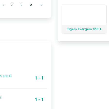
0
0
0
0
0
Tigers Evergem G10 A
n G10 D
1 - 1
B
1 - 1