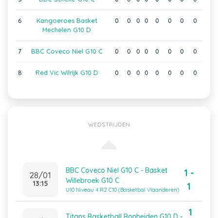
6
Kangoeroes Basket
0
0
0
0
0
0
0
0
Mechelen G10 D
7
BBC Coveco Niel G10 C
0
0
0
0
0
0
0
0
8
Red Vic Wilrijk G10 D
0
0
0
0
0
0
0
0
WEDSTRIJDEN
BBC Coveco Niel G10 C - Basket
1 -
28/01
Willebroek G10 C
13:15
1
U10 Niveau 4 R2 C10 (Basketbal Vlaanderen)
1
Titans Basketball Bonheiden G10 D -