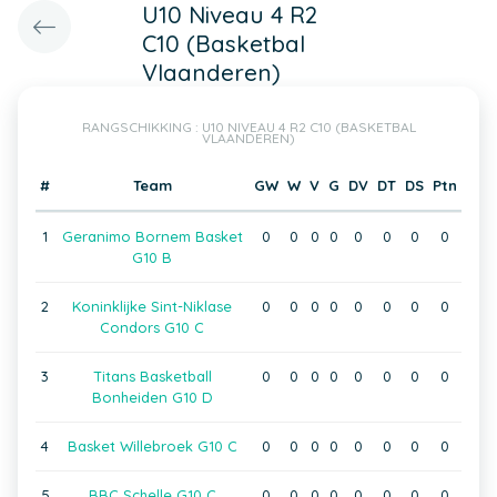
U10 Niveau 4 R2
C10 (Basketbal
Vlaanderen)
RANGSCHIKKING : U10 NIVEAU 4 R2 C10 (BASKETBAL
VLAANDEREN)
#
Team
GW
W
V
G
DV
DT
DS
Ptn
1
Geranimo Bornem Basket
0
0
0
0
0
0
0
0
G10 B
2
Koninklijke Sint-Niklase
0
0
0
0
0
0
0
0
Condors G10 C
3
Titans Basketball
0
0
0
0
0
0
0
0
Bonheiden G10 D
4
Basket Willebroek G10 C
0
0
0
0
0
0
0
0
5
BBC Schelle G10 C
0
0
0
0
0
0
0
0