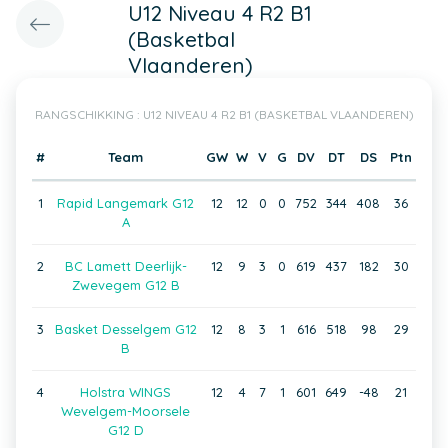
U12 Niveau 4 R2 B1
(Basketbal
Vlaanderen)
RANGSCHIKKING : U12 NIVEAU 4 R2 B1 (BASKETBAL VLAANDEREN)
#
Team
GW
W
V
G
DV
DT
DS
Ptn
1
Rapid Langemark G12
12
12
0
0
752
344
408
36
A
2
BC Lamett Deerlijk-
12
9
3
0
619
437
182
30
Zwevegem G12 B
3
Basket Desselgem G12
12
8
3
1
616
518
98
29
B
4
Holstra WINGS
12
4
7
1
601
649
-48
21
Wevelgem-Moorsele
G12 D