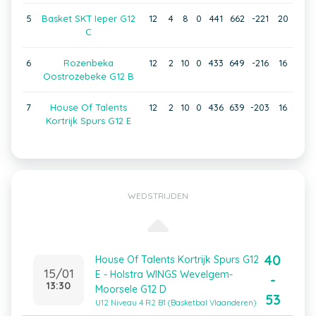
5
Basket SKT Ieper G12
12
4
8
0
441
662
-221
20
C
6
Rozenbeka
12
2
10
0
433
649
-216
16
Oostrozebeke G12 B
7
House Of Talents
12
2
10
0
436
639
-203
16
Kortrijk Spurs G12 E
WEDSTRIJDEN
40
House Of Talents Kortrijk Spurs G12
15/01
E - Holstra WINGS Wevelgem-
-
13:30
Moorsele G12 D
53
U12 Niveau 4 R2 B1 (Basketbal Vlaanderen)