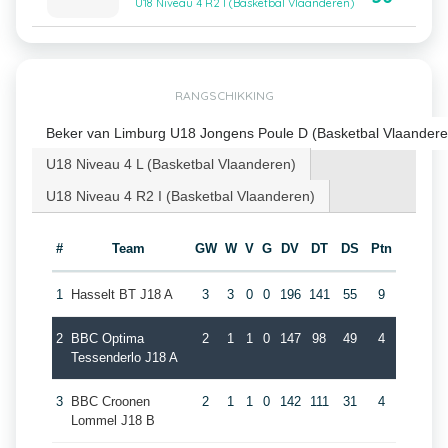
U18 Niveau 4 R2 I (Basketbal Vlaanderen)
RANGSCHIKKING
Beker van Limburg U18 Jongens Poule D (Basketbal Vlaandere
U18 Niveau 4 L (Basketbal Vlaanderen)
U18 Niveau 4 R2 I (Basketbal Vlaanderen)
#
Team
GW
W
V
G
DV
DT
DS
Ptn
1
Hasselt BT J18 A
3
3
0
0
196
141
55
9
2
BBC Optima
2
1
1
0
147
98
49
4
Tessenderlo J18 A
3
BBC Croonen
2
1
1
0
142
111
31
4
Lommel J18 B