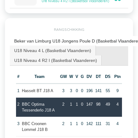
U18 Niveau 4 R2 I (Basketbal Vlaanderen)
RANGSCHIKKING
Beker van Limburg U18 Jongens Poule D (Basketbal Vlaandere
U18 Niveau 4 L (Basketbal Vlaanderen)
U18 Niveau 4 R2 I (Basketbal Vlaanderen)
#
Team
GW
W
V
G
DV
DT
DS
Ptn
1
Hasselt BT J18 A
3
3
0
0
196
141
55
9
2
BBC Optima
2
1
1
0
147
98
49
4
Tessenderlo J18 A
3
BBC Croonen
2
1
1
0
142
111
31
4
Lommel J18 B