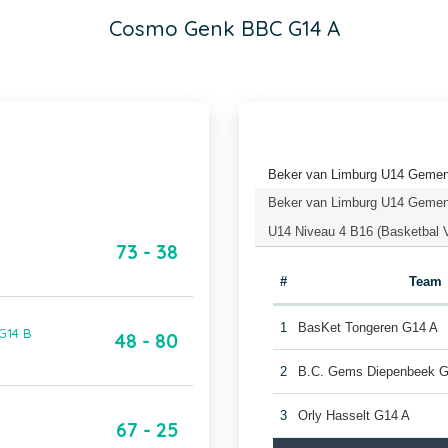
Cosmo Genk BBC G14 A
Beker van Limburg U14 Gemeng
Beker van Limburg U14 Gemeng
U14 Niveau 4 B16 (Basketbal 
73 - 38
#
Team
1
BasKet Tongeren G14 A
G14 B
48 - 80
2
B.C. Gems Diepenbeek 
3
Orly Hasselt G14 A
67 - 25