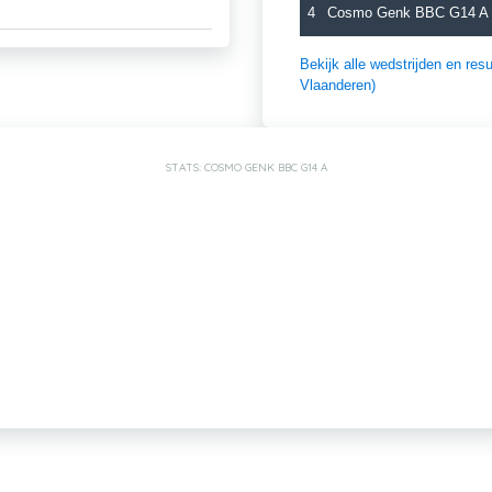
4
Cosmo Genk BBC G14 A
Bekijk alle wedstrijden en r
Vlaanderen)
STATS: COSMO GENK BBC G14 A