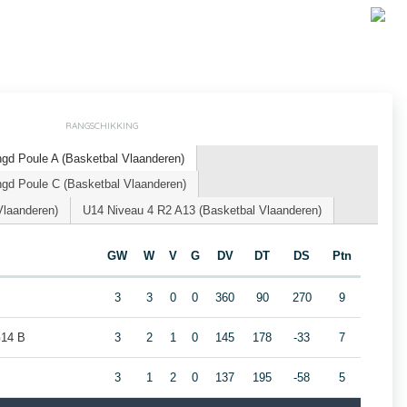
RANGSCHIKKING
d Poule A (Basketbal Vlaanderen)
d Poule C (Basketbal Vlaanderen)
Vlaanderen)
U14 Niveau 4 R2 A13 (Basketbal Vlaanderen)
GW
W
V
G
DV
DT
DS
Ptn
3
3
0
0
360
90
270
9
G14 B
3
2
1
0
145
178
-33
7
3
1
2
0
137
195
-58
5