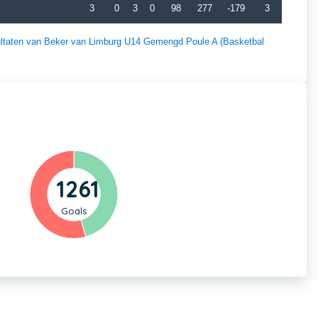
3
0
3
0
98
277
-179
3
esultaten van Beker van Limburg U14 Gemengd Poule A (Basketbal
1261
Goals