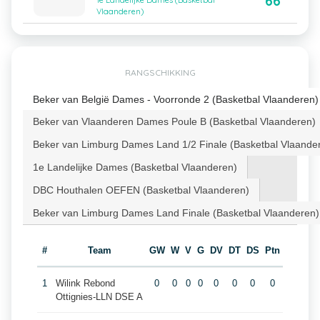
66
1e Landelijke Dames (Basketbal
Vlaanderen)
RANGSCHIKKING
Beker van België Dames - Voorronde 2 (Basketbal Vlaanderen)
Beker van Vlaanderen Dames Poule B (Basketbal Vlaanderen)
Beker van Limburg Dames Land 1/2 Finale (Basketbal Vlaande
1e Landelijke Dames (Basketbal Vlaanderen)
DBC Houthalen OEFEN (Basketbal Vlaanderen)
Beker van Limburg Dames Land Finale (Basketbal Vlaanderen)
#
Team
GW
W
V
G
DV
DT
DS
Ptn
1
Wilink Rebond
0
0
0
0
0
0
0
0
Ottignies-LLN DSE A