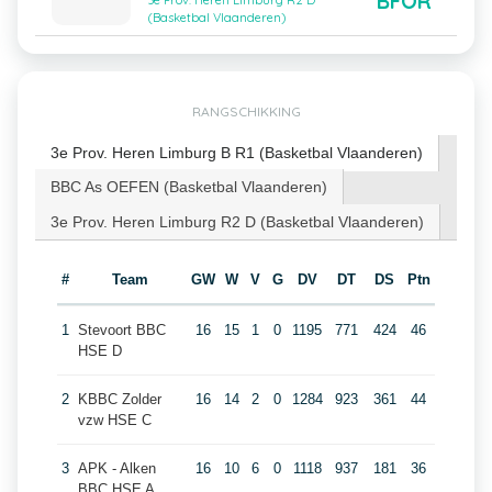
BFOR
3e Prov. Heren Limburg R2 D
(Basketbal Vlaanderen)
RANGSCHIKKING
3e Prov. Heren Limburg B R1 (Basketbal Vlaanderen)
BBC As OEFEN (Basketbal Vlaanderen)
3e Prov. Heren Limburg R2 D (Basketbal Vlaanderen)
#
Team
GW
W
V
G
DV
DT
DS
Ptn
1
Stevoort BBC
16
15
1
0
1195
771
424
46
HSE D
2
KBBC Zolder
16
14
2
0
1284
923
361
44
vzw HSE C
3
APK - Alken
16
10
6
0
1118
937
181
36
BBC HSE A