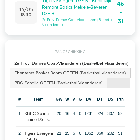
Tigers Evergem DSE B - Koninklijk
46
Remant Basics Melsele-Beveren
13/05
-
DSE B
18:30
31
2e Prov. Dames Oost-Vlaanderen (Basketbal
Vlaanderen)
RANGSCHIKKING
2e Prov. Dames Oost-Vlaanderen (Basketbal Vlaanderen)
Phantoms Basket Boom OEFEN (Basketbal Vlaanderen)
BBC Schelle OEFEN (Basketbal Vlaanderen)
#
Team
GW
W
V
G
DV
DT
DS
Ptn
1
KBBC Sparta
20
16
4
0
1231
924
307
52
Laarne DSE C
2
Tigers Evergem
21
15
6
0
1062
860
202
51
DSE B