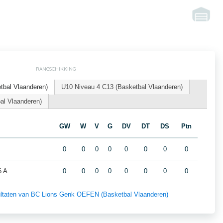
RANGSCHIKKING
bal Vlaanderen)
U10 Niveau 4 C13 (Basketbal Vlaanderen)
al Vlaanderen)
GW
W
V
G
DV
DT
DS
Ptn
0
0
0
0
0
0
0
0
6 A
0
0
0
0
0
0
0
0
esultaten van BC Lions Genk OEFEN (Basketbal Vlaanderen)