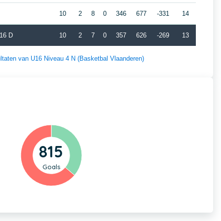
10
2
8
0
346
677
-331
14
J16 D
10
2
7
0
357
626
-269
13
sultaten van U16 Niveau 4 N (Basketbal Vlaanderen)
815
Goals