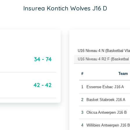
Insurea Kontich Wolves J16 D
U16 Niveau 4 N (Basketbal Vl
34 - 74
U16 Niveau 4 R2 F (Basketbal
#
Team
42 - 42
1
Essense Esbac J16 A
2
Basket Stabroek J16 A
3
Olicsa Antwerpen J16 B
4
Willibies Antwerpen J16 