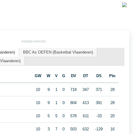
RANGSCHIKKING
aanderen)
BBC As OEFEN (Basketbal Vlaanderen)
 Vlaanderen)
GW
W
V
G
DV
DT
DS
Ptn
10
9
1
0
718
347
371
28
10
9
1
0
804
413
391
28
10
5
5
0
578
611
-33
20
B
10
3
7
0
503
632
-129
16