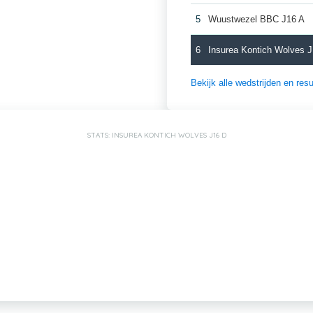
5
Wuustwezel BBC J16 A
6
Insurea Kontich Wolves 
Bekijk alle wedstrijden en re
STATS: INSUREA KONTICH WOLVES J16 D