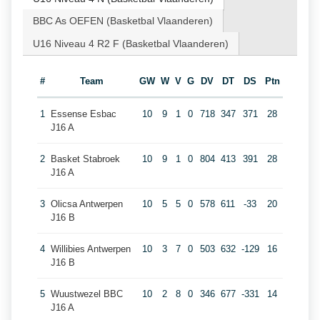
BBC As OEFEN (Basketbal Vlaanderen)
U16 Niveau 4 R2 F (Basketbal Vlaanderen)
#
Team
GW
W
V
G
DV
DT
DS
Ptn
1
Essense Esbac
10
9
1
0
718
347
371
28
J16 A
2
Basket Stabroek
10
9
1
0
804
413
391
28
J16 A
3
Olicsa Antwerpen
10
5
5
0
578
611
-33
20
J16 B
4
Willibies Antwerpen
10
3
7
0
503
632
-129
16
J16 B
5
Wuustwezel BBC
10
2
8
0
346
677
-331
14
J16 A