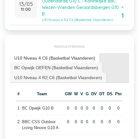
Oudenaarde G10 C - Koninklijke BBC
13/05
-
Wezen-Vrienden Geraardsbergen G10
11:00
B
1
U10 Niveau 4 R2 C6 (Basketbal Vlaanderen)
RANGSCHIKKING
U10 Niveau 4 C6 (Basketbal Vlaanderen)
BC Opwijk OEFEN (Basketbal Vlaanderen)
U10 Niveau 4 R2 C6 (Basketbal Vlaanderen)
#
Team
GW
W
V
G
DV
DT
DS
Ptn
1
BC Opwijk G10 B
0
0
0
0
0
0
0
0
2
BBC CSS Outdoor
0
0
0
0
0
0
0
0
Living Ninove G10 A